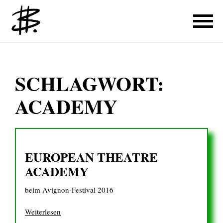
Schreiben
SCHLAGWORT:
Referenzen
ACADEMY
Produzieren
Referenzen
EUROPEAN THEATRE
Übersetzen
ACADEMY
Referenzen
beim Avignon-Festival 2016
Über mich
Weiterlesen