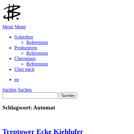
Menü
Menü
Schreiben
Referenzen
Produzieren
Referenzen
Übersetzen
Referenzen
Über mich
en
Suchen
Suchen
Suchen
nach:
Schlagwort:
Automat
Treptower Ecke Kiehlufer