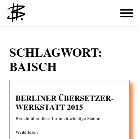
Schreiben
SCHLAGWORT:
Referenzen
BAISCH
Produzieren
Referenzen
BERLINER ÜBER­SETZER­
Übersetzen
WERK­STATT 2015
Referenzen
Bericht über diese für mich wichtige Station
Über mich
Weiterlesen