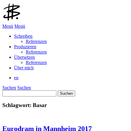
Menü
Menü
Schreiben
Referenzen
Produzieren
Referenzen
Übersetzen
Referenzen
Über mich
en
Suchen
Suchen
Suchen
nach:
Schlagwort:
Basar
Eurodram in Mannheim 2017