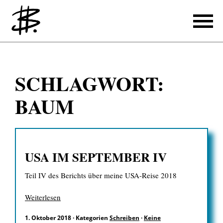
Schreiben
SCHLAGWORT:
Referenzen
BAUM
Produzieren
Referenzen
USA IM SEPTEMBER IV
Übersetzen
Teil IV des Berichts über meine USA-Reise 2018
Referenzen
Über mich
Weiterlesen
1. Oktober 2018
·
Kategorien
Schreiben
·
Keine