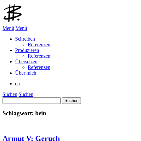
Menü
Menü
Schreiben
Referenzen
Produzieren
Referenzen
Übersetzen
Referenzen
Über mich
en
Suchen
Suchen
Suchen
nach:
Schlagwort:
bein
Armut V: Geruch