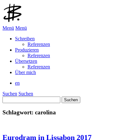
Menü
Menü
Schreiben
Referenzen
Produzieren
Referenzen
Übersetzen
Referenzen
Über mich
en
Suchen
Suchen
Suchen
nach:
Schlagwort:
carolina
Eurodram in Lissabon 2017