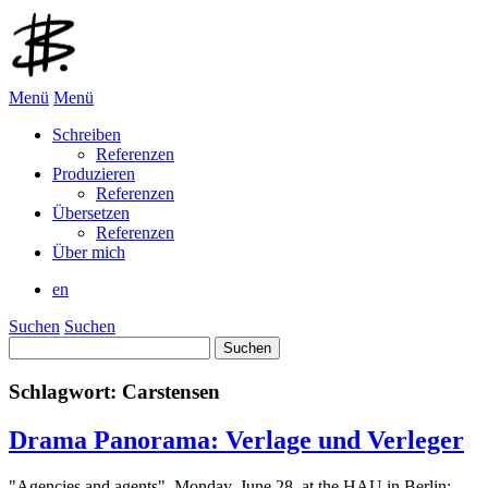
Menü
Menü
Schreiben
Referenzen
Produzieren
Referenzen
Übersetzen
Referenzen
Über mich
en
Suchen
Suchen
Suchen
nach:
Schlagwort:
Carstensen
Drama Panorama: Verlage und Verleger
"Agencies and agents", Monday, June 28, at the HAU in Berlin: