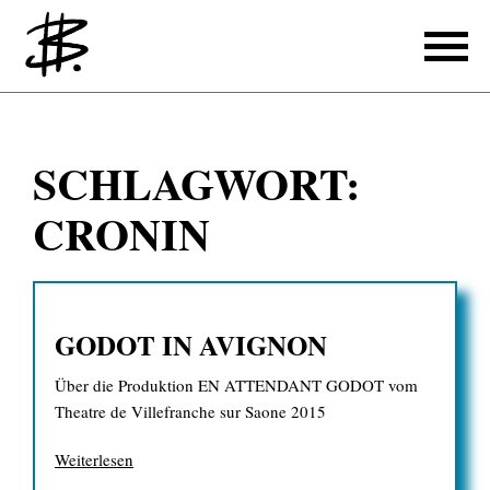
Schreiben
SCHLAGWORT:
Referenzen
CRONIN
Produzieren
Referenzen
GODOT IN AVIGNON
Übersetzen
Über die Produktion EN ATTENDANT GODOT vom
Referenzen
Theatre de Villefranche sur Saone 2015
Über mich
Weiterlesen