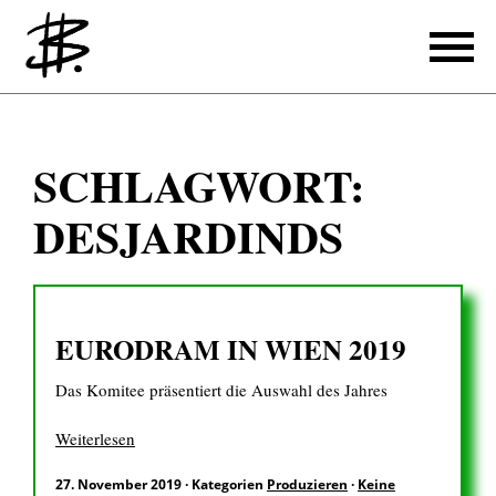
Schreiben
SCHLAGWORT:
Referenzen
DESJARDINDS
Produzieren
Referenzen
EURODRAM IN WIEN 2019
Übersetzen
Das Komitee präsentiert die Auswahl des Jahres
Referenzen
Über mich
Weiterlesen
27. November 2019
·
Kategorien
Produzieren
·
Keine