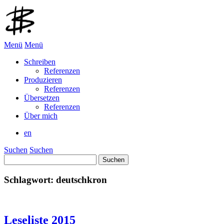
Menü
Menü
Schreiben
Referenzen
Produzieren
Referenzen
Übersetzen
Referenzen
Über mich
en
Suchen
Suchen
Suchen
nach:
Schlagwort:
deutschkron
Leseliste 2015