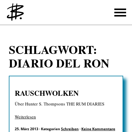
Schreiben
SCHLAGWORT:
Referenzen
DIARIO DEL RON
Produzieren
Referenzen
RAUSCHWOLKEN
Übersetzen
Über Hunter S. Thompsons THE RUM DIARIES
Referenzen
Über mich
Weiterlesen
25. März 2013
·
Kategorien
Schreiben
·
Keine Kommentare