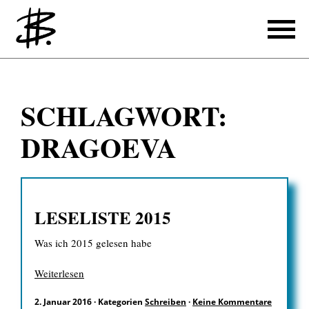
Schreiben
SCHLAGWORT:
Referenzen
DRAGOEVA
Produzieren
Referenzen
LESELISTE 2015
Übersetzen
Was ich 2015 gelesen habe
Referenzen
Über mich
Weiterlesen
2. Januar 2016
·
Kategorien
Schreiben
·
Keine Kommentare