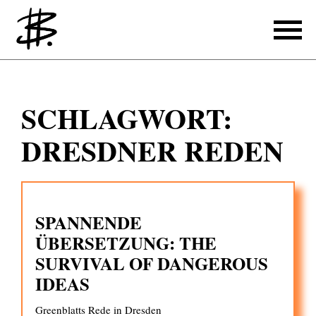
Schreiben
SCHLAGWORT:
Referenzen
DRESDNER REDEN
Produzieren
Referenzen
SPANNENDE
Übersetzen
ÜBERSETZUNG: THE
Referenzen
SURVIVAL OF DANGEROUS
Über mich
IDEAS
Greenblatts Rede in Dresden