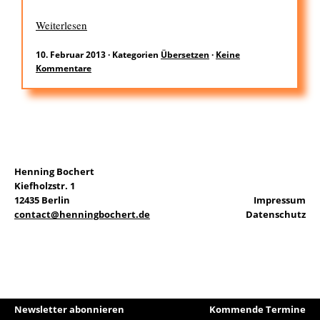
Weiterlesen
EN
10. Februar 2013
·
Kategorien
Übersetzen
·
Keine
Kommentare
Suchen
nach:
Henning Bochert
Kiefholzstr. 1
12435 Berlin
Impressum
contact@henningbochert.de
Datenschutz
Newsletter abonnieren
Kommende Termine