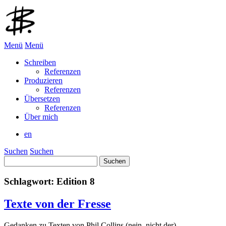
Menü
Menü
Schreiben
Referenzen
Produzieren
Referenzen
Übersetzen
Referenzen
Über mich
en
Suchen
Suchen
Suchen
nach:
Schlagwort:
Edition 8
Texte von der Fresse
Gedanken zu Texten von Phil Collins (nein, nicht der)