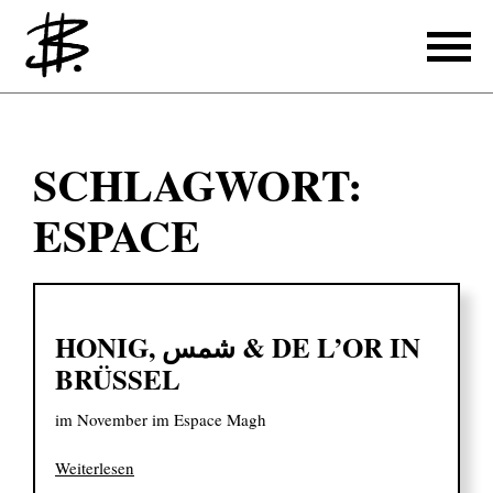
Schreiben
SCHLAGWORT:
Referenzen
ESPACE
Produzieren
Referenzen
HONIG, شمس & DE L’OR IN
Übersetzen
BRÜSSEL
Referenzen
im November im Espace Magh
Über mich
Weiterlesen