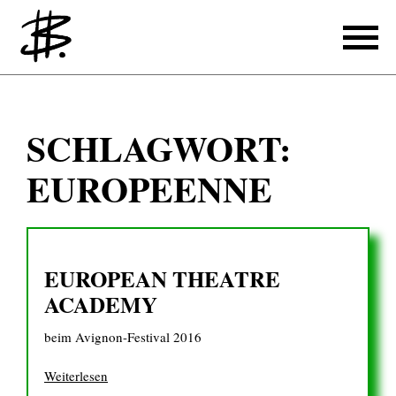
Schreiben
SCHLAGWORT:
Referenzen
EUROPEENNE
Produzieren
Referenzen
EUROPEAN THEATRE
Übersetzen
ACADEMY
Referenzen
beim Avignon-Festival 2016
Über mich
Weiterlesen