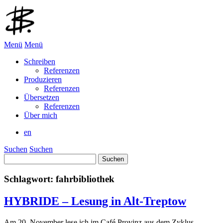
Menü
Menü
Schreiben
Referenzen
Produzieren
Referenzen
Übersetzen
Referenzen
Über mich
en
Suchen
Suchen
Suchen
nach:
Schlagwort:
fahrbibliothek
HYBRIDE – Lesung in Alt-Treptow
Am 20. November lese ich im Café Provinz aus dem Zyklus