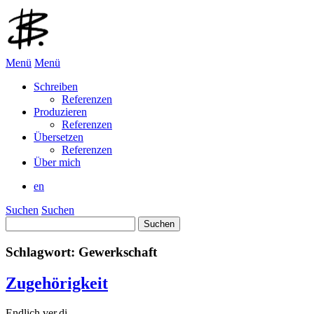
Menü
Menü
Schreiben
Referenzen
Produzieren
Referenzen
Übersetzen
Referenzen
Über mich
en
Suchen
Suchen
Suchen
nach:
Schlagwort:
Gewerkschaft
Zugehörigkeit
Endlich ver.di