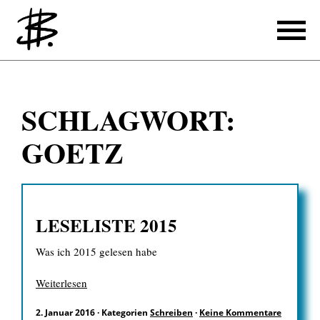
Schreiben
SCHLAGWORT:
Referenzen
GOETZ
Produzieren
Referenzen
LESELISTE 2015
Übersetzen
Was ich 2015 gelesen habe
Referenzen
Über mich
Weiterlesen
2. Januar 2016
·
Kategorien
Schreiben
·
Keine Kommentare