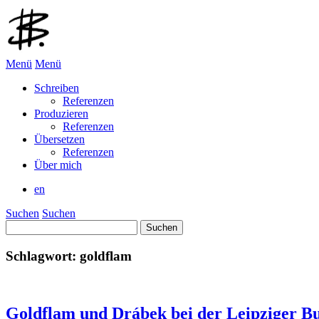
Menü
Menü
Schreiben
Referenzen
Produzieren
Referenzen
Übersetzen
Referenzen
Über mich
en
Suchen
Suchen
Suchen
nach:
Schlagwort:
goldflam
Goldflam und Drábek bei der Leipziger B