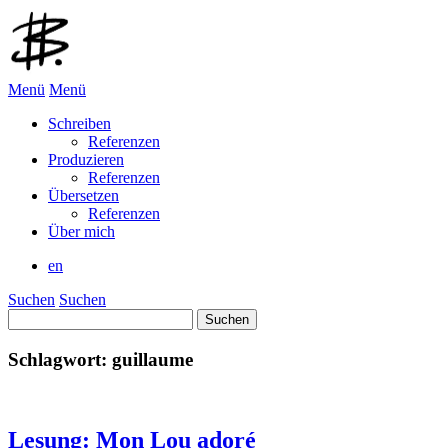
Menü
Menü
Schreiben
Referenzen
Produzieren
Referenzen
Übersetzen
Referenzen
Über mich
en
Suchen
Suchen
Suchen
nach:
Schlagwort:
guillaume
Lesung: Mon Lou adoré