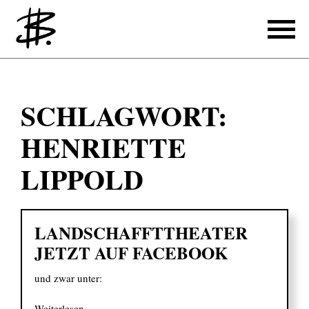
Schreiben
SCHLAGWORT:
Referenzen
HENRIETTE
Produzieren
LIPPOLD
Referenzen
Übersetzen
LANDSCHAFFTTHEATER
Referenzen
JETZT AUF FACEBOOK
Über mich
und zwar unter:
Weiterlesen