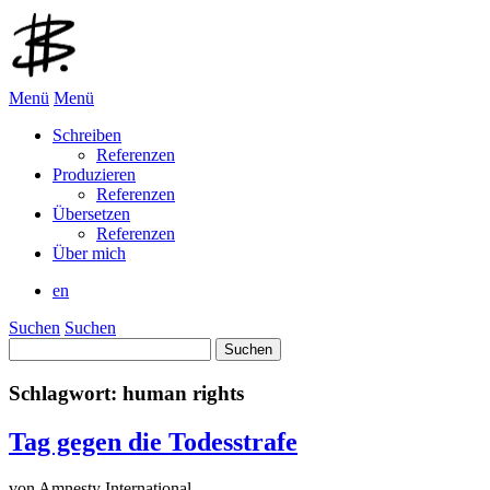
Menü
Menü
Schreiben
Referenzen
Produzieren
Referenzen
Übersetzen
Referenzen
Über mich
en
Suchen
Suchen
Suchen
nach:
Schlagwort:
human rights
Tag gegen die Todesstrafe
von Amnesty International