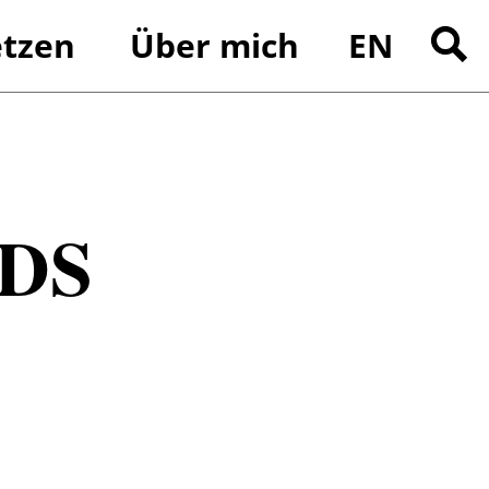
tzen
Über mich
EN
Suchen
nach:
DS