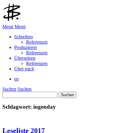
Menü
Menü
Schreiben
Referenzen
Produzieren
Referenzen
Übersetzen
Referenzen
Über mich
en
Suchen
Suchen
Suchen
nach:
Schlagwort:
ingenday
Leseliste 2017