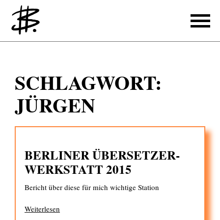
Schreiben
SCHLAGWORT:
Referenzen
JÜRGEN
Produzieren
Referenzen
BERLINER ÜBER­SETZER­
Übersetzen
WERK­STATT 2015
Referenzen
Bericht über diese für mich wichtige Station
Über mich
Weiterlesen