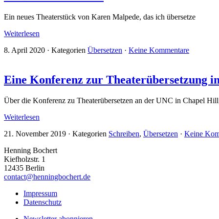
Ein neues Theaterstück von Karen Malpede, das ich übersetze
Weiterlesen
8. April 2020
·
Kategorien
Übersetzen
·
Keine Kommentare
Eine Konferenz zur Theater­übersetzung i
Über die Konferenz zu Theaterübersetzen an der UNC in Chapel Hi
Weiterlesen
21. November 2019
·
Kategorien
Schreiben
,
Übersetzen
·
Keine Kom
Henning Bochert
Kiefholzstr. 1
12435 Berlin
contact@henningbochert.de
Impressum
Datenschutz
Newsletter abonnieren