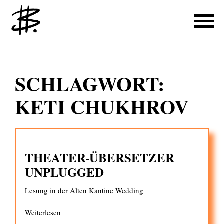
Schreiben
SCHLAGWORT:
Referenzen
KETI CHUKHROV
Produzieren
Referenzen
THEATER-ÜBERSETZER
Übersetzen
UNPLUGGED
Referenzen
Lesung in der Alten Kantine Wedding
Über mich
Weiterlesen