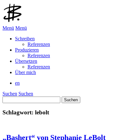
Menü
Menü
Schreiben
Referenzen
Produzieren
Referenzen
Übersetzen
Referenzen
Über mich
en
Suchen
Suchen
Suchen
nach:
Schlagwort:
lebolt
„Bashert“ von Stephanie LeBolt