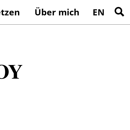
tzen
Über mich
EN
Suchen
nach:
OY