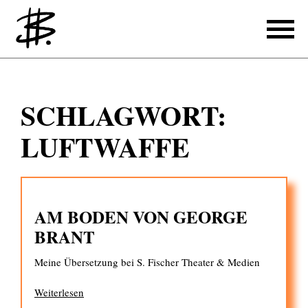
Schreiben
SCHLAGWORT:
Referenzen
LUFTWAFFE
Produzieren
Referenzen
AM BODEN VON GEORGE
Übersetzen
BRANT
Referenzen
Meine Übersetzung bei S. Fischer Theater & Medien
Über mich
Weiterlesen