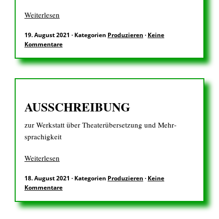
Weiterlesen
EN
19. August 2021
·
Kategorien
Produzieren
·
Keine
Kommentare
Suchen
nach:
AUSSCHREIBUNG
zur Werkstatt über Theater­übersetzung und Mehr­
sprachigkeit
Weiterlesen
18. August 2021
·
Kategorien
Produzieren
·
Keine
Kommentare