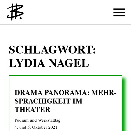
Schreiben
SCHLAGWORT:
Referenzen
LYDIA NAGEL
Produzieren
Referenzen
DRAMA PANORAMA: MEHR­
Übersetzen
SPRACHIGKEIT IM
Referenzen
THEATER
Über mich
Podium und Werkstatttag
4. und 5. Oktober 2021