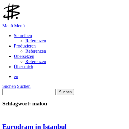
Menü
Menü
Schreiben
Referenzen
Produzieren
Referenzen
Übersetzen
Referenzen
Über mich
en
Suchen
Suchen
Suchen
nach:
Schlagwort:
malou
Eurodram in Istanbul