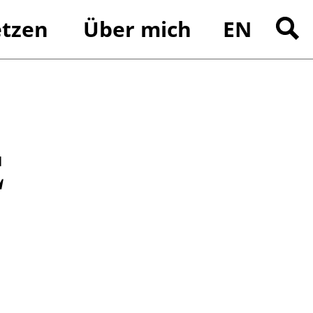
tzen
Über mich
EN
Suchen
nach:
E