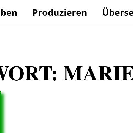
iben
Produzieren
Überse
Referenzen
Referenzen
WORT:
MARI