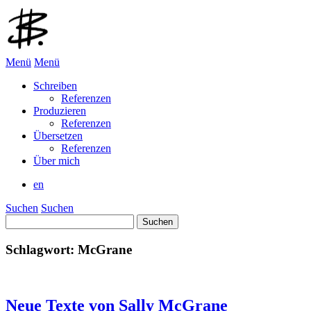
Menü
Menü
Schreiben
Referenzen
Produzieren
Referenzen
Übersetzen
Referenzen
Über mich
en
Suchen
Suchen
Suchen
nach:
Schlagwort:
McGrane
Neue Texte von Sally McGrane