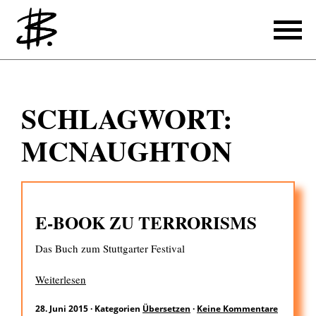
Schreiben
SCHLAGWORT:
Referenzen
MCNAUGHTON
Produzieren
Referenzen
E-BOOK ZU TERRORISMS
Übersetzen
Das Buch zum Stuttgarter Festival
Referenzen
Über mich
Weiterlesen
28. Juni 2015
·
Kategorien
Übersetzen
·
Keine Kommentare