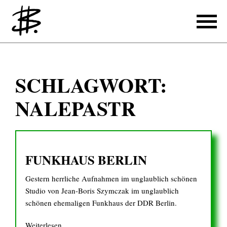
Schreiben
SCHLAGWORT:
Referenzen
NALEPASTR
Produzieren
Referenzen
FUNKHAUS BERLIN
Übersetzen
Gestern herrliche Aufnahmen im unglaublich schönen
Referenzen
Studio von Jean-Boris Szymczak im unglaublich
Über mich
schönen ehemaligen Funkhaus der DDR Berlin.
Weiterlesen