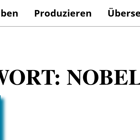
iben
Produzieren
Überse
Referenzen
Referenzen
WORT:
NOBE