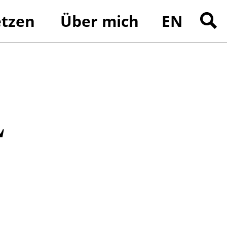
tzen
Über mich
EN
Suchen
nach:
L