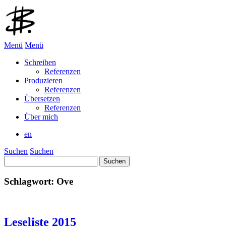
Menü
Menü
Schreiben
Referenzen
Produzieren
Referenzen
Übersetzen
Referenzen
Über mich
en
Suchen
Suchen
Suchen
nach:
Schlagwort:
Ove
Leseliste 2015