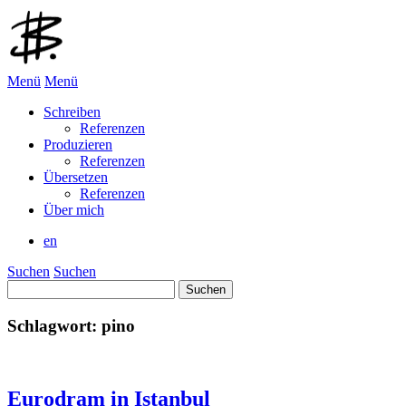
Menü
Menü
Schreiben
Referenzen
Produzieren
Referenzen
Übersetzen
Referenzen
Über mich
en
Suchen
Suchen
Suchen
nach:
Schlagwort:
pino
Eurodram in Istanbul