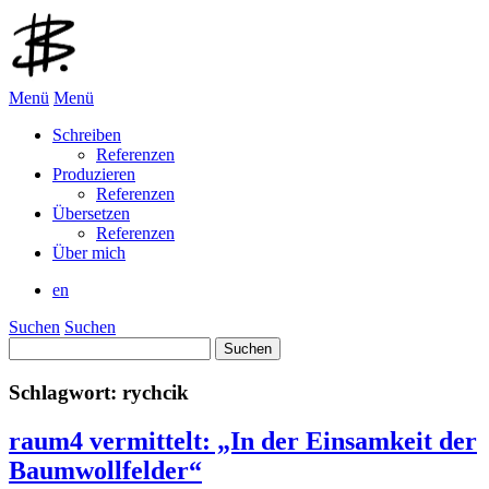
Menü
Menü
Schreiben
Referenzen
Produzieren
Referenzen
Übersetzen
Referenzen
Über mich
en
Suchen
Suchen
Suchen
nach:
Schlagwort:
rychcik
raum4 vermittelt: „In der Einsamkeit der
Baumwollfelder“