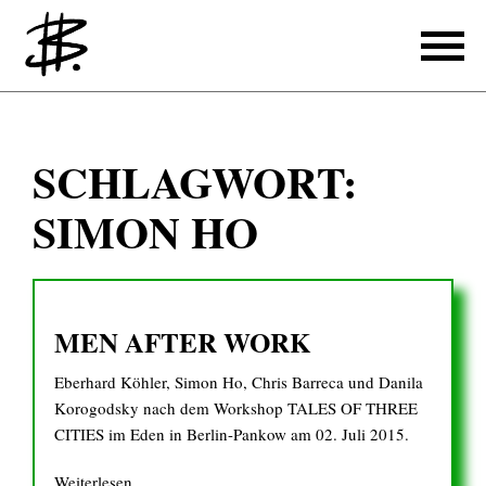
Schreiben
SCHLAGWORT:
Referenzen
SIMON HO
Produzieren
Referenzen
MEN AFTER WORK
Übersetzen
Eberhard Köhler, Simon Ho, Chris Barreca und Danila
Referenzen
Korogodsky nach dem Workshop TALES OF THREE
Über mich
CITIES im Eden in Berlin-Pankow am 02. Juli 2015.
Weiterlesen