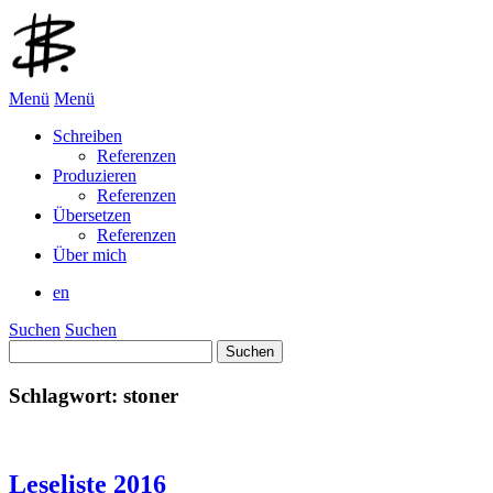
Menü
Menü
Schreiben
Referenzen
Produzieren
Referenzen
Übersetzen
Referenzen
Über mich
en
Suchen
Suchen
Suchen
nach:
Schlagwort:
stoner
Leseliste 2016