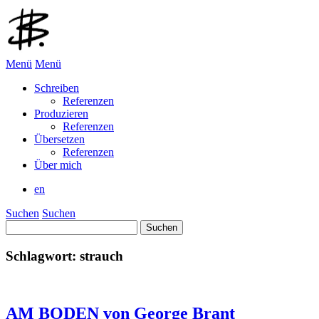
Menü
Menü
Schreiben
Referenzen
Produzieren
Referenzen
Übersetzen
Referenzen
Über mich
en
Suchen
Suchen
Suchen
nach:
Schlagwort:
strauch
AM BODEN von George Brant