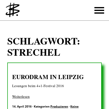
Schreiben
SCHLAGWORT:
Referenzen
STRECHEL
Produzieren
Referenzen
EURODRAM IN LEIPZIG
Übersetzen
Lesungen beim 4+1-Festival 2016
Referenzen
Über mich
Weiterlesen
14. April 2016
·
Kategorien
Produzieren
·
Keine