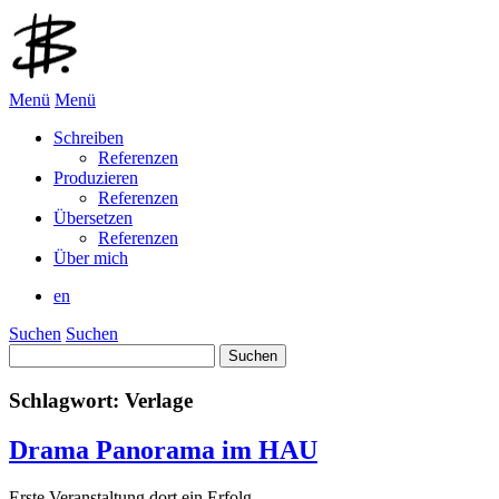
Menü
Menü
Schreiben
Referenzen
Produzieren
Referenzen
Übersetzen
Referenzen
Über mich
en
Suchen
Suchen
Suchen
nach:
Schlagwort:
Verlage
Drama Panorama im HAU
Erste Veranstaltung dort ein Erfolg