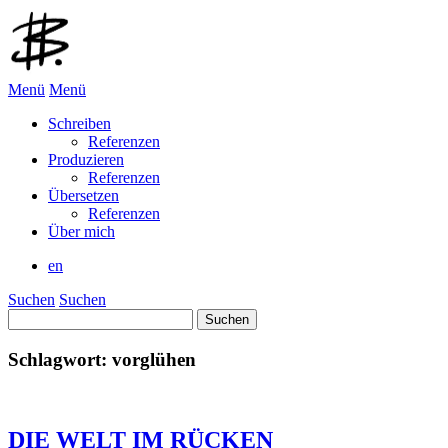
Menü
Menü
Schreiben
Referenzen
Produzieren
Referenzen
Übersetzen
Referenzen
Über mich
en
Suchen
Suchen
Suchen
nach:
Schlagwort:
vorglühen
DIE WELT IM RÜCKEN