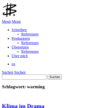
Menü
Menü
Schreiben
Referenzen
Produzieren
Referenzen
Übersetzen
Referenzen
Über mich
en
Suchen
Suchen
Suchen
nach:
Schlagwort:
warming
Klima im Drama