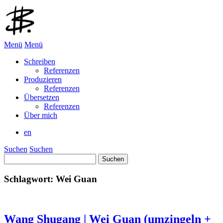
Menü
Menü
Schreiben
Referenzen
Produzieren
Referenzen
Übersetzen
Referenzen
Über mich
en
Suchen
Suchen
Suchen
nach:
Schlagwort:
Wei Guan
Wang Shugang | Wei Guan (umzingeln +